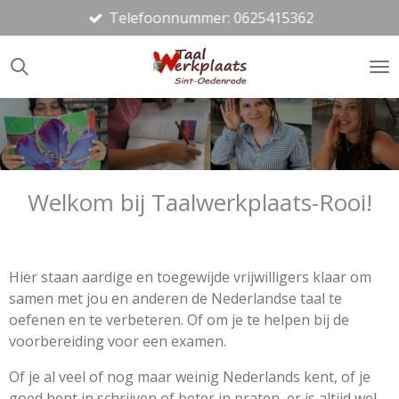
Telefoonnummer: 0625415362
Ga
direct
naar
de
hoofdinhoud
Welkom bij Taalwerkplaats-Rooi!
Hier staan aardige en toegewijde vrijwilligers klaar om
samen met jou en anderen de Nederlandse taal te
oefenen en te verbeteren. Of om je te helpen bij de
voorbereiding voor een examen.
Of je al veel of nog maar weinig Nederlands kent, of je
goed bent in schrijven of beter in praten, er is altijd wel